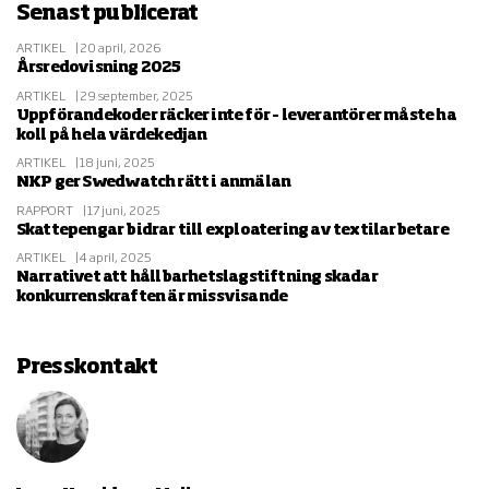
Senast publicerat
ARTIKEL
20 april, 2026
Årsredovisning 2025
ARTIKEL
29 september, 2025
Uppförandekoder räcker inte för – leverantörer måste ha
koll på hela värdekedjan
ARTIKEL
18 juni, 2025
NKP ger Swedwatch rätt i anmälan
RAPPORT
17 juni, 2025
Skattepengar bidrar till exploatering av textilarbetare
ARTIKEL
4 april, 2025
Narrativet att hållbarhetslagstiftning skadar
konkurrenskraften är missvisande
Presskontakt