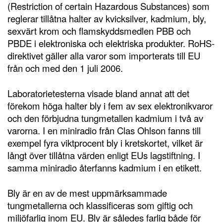
(Restriction of certain Hazardous Substances) som
reglerar tillåtna halter av kvicksilver, kadmium, bly,
sexvärt krom och flamskyddsmedlen PBB och
PBDE i elektroniska och elektriska produkter. RoHS-
direktivet gäller alla varor som importerats till EU
från och med den 1 juli 2006.
Laboratorietesterna visade bland annat att det
förekom höga halter bly i fem av sex elektronikvaror
och den förbjudna tungmetallen kadmium i två av
varorna. I en miniradio från Clas Ohlson fanns till
exempel fyra viktprocent bly i kretskortet, vilket är
långt över tillåtna värden enligt EUs lagstiftning. I
samma miniradio återfanns kadmium i en etikett.
Bly är en av de mest uppmärksammade
tungmetallerna och klassificeras som giftig och
miljöfarlig inom EU. Bly är således farlig både för