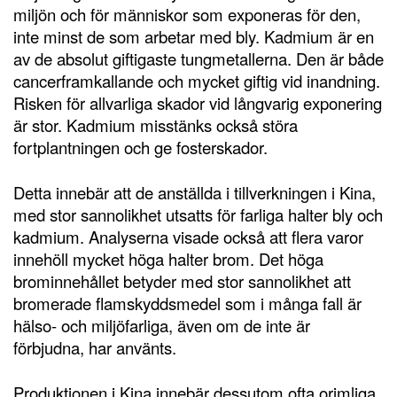
miljön och för människor som exponeras för den,
inte minst de som arbetar med bly. Kadmium är en
av de absolut giftigaste tungmetallerna. Den är både
cancerframkallande och mycket giftig vid inandning.
Risken för allvarliga skador vid långvarig exponering
är stor. Kadmium misstänks också störa
fortplantningen och ge fosterskador.
Detta innebär att de anställda i tillverkningen i Kina,
med stor sannolikhet utsatts för farliga halter bly och
kadmium. Analyserna visade också att flera varor
innehöll mycket höga halter brom. Det höga
brominnehållet betyder med stor sannolikhet att
bromerade flamskyddsmedel som i många fall är
hälso- och miljöfarliga, även om de inte är
förbjudna, har använts.
Produktionen i Kina innebär dessutom ofta orimliga