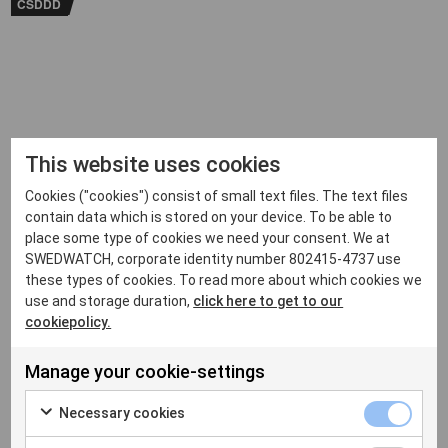
CSDDD
This website uses cookies
Cookies ("cookies") consist of small text files. The text files
contain data which is stored on your device. To be able to
place some type of cookies we need your consent. We at
18 DECEMBER 2024
Sverige kan och bör sikta högre
SWEDWATCH, corporate identity number 802415-4737 use
these types of cookies. To read more about which cookies we
Sverige kan och bör sikta högre Vi välkomnar regeringens beslut
use and storage duration,
click here to get to our
om att tillsätta en särskild utredare...
cookiepolicy.
Manage your cookie-settings
NY RAPPORT
Necessary cookies