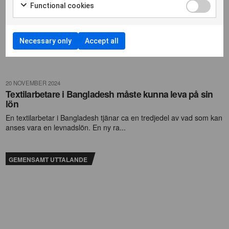
Functional cookies
Necessary only
Accept all
20 NOVEMBER 2024
Textilarbetare i Bangladesh måste kunna leva på sin
lön
En textilarbetar i Bangladesh tjänar ca en tredjedel av vad som kan
anses vara en levnadslön. En ny ra...
GEMENSAMT UTTALANDE